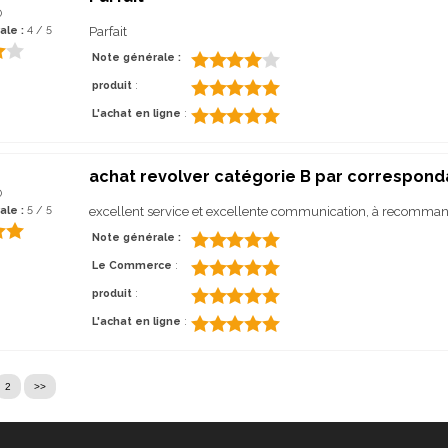
0
ale :
4 / 5
Parfait
Note générale :
produit
:
L'achat en ligne
:
achat revolver catégorie B par correspon
0
ale :
5 / 5
excellent service et excellente communication, à recomman
Note générale :
Le Commerce
:
produit
:
L'achat en ligne
:
2
>>