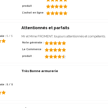
produit
:
L'achat en ligne
:
Attentionnés et parfaits
ale :
5 / 5
Mr et Mme FROMENT, toujours attentionnés et compétents.
Note générale :
Le Commerce
:
produit
:
Très Bonne armurerie
le : 5 / 5