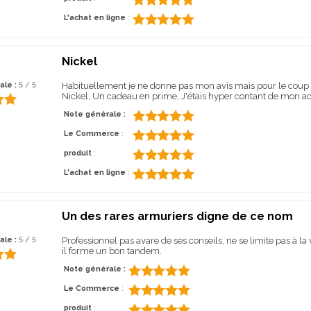
L'achat en ligne
:
Nickel
ale :
5 / 5
Habituellement je ne donne pas mon avis mais pour le coup le
Nickel, Un cadeau en prime, J'étais hyper contant de mon ach
Note générale :
Le Commerce
:
produit
:
L'achat en ligne
:
Un des rares armuriers digne de ce nom
ale :
5 / 5
Professionnel pas avare de ses conseils, ne se limite pas à la
il forme un bon tandem.
Note générale :
Le Commerce
:
produit
: