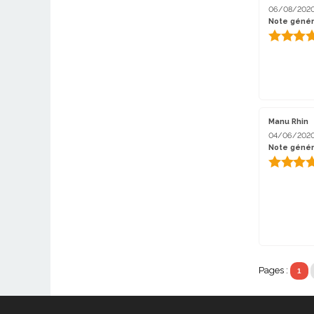
06/08/202
Note génér
Manu Rhin
04/06/202
Note génér
Pages :
1