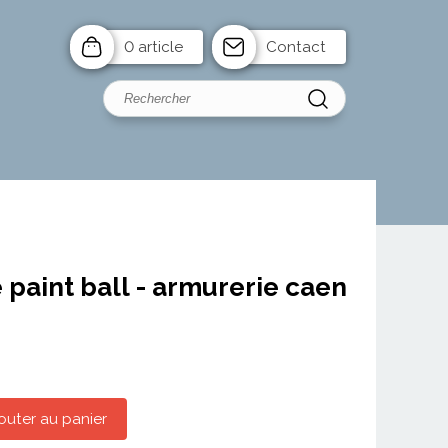
0 article
Contact
paint ball - armurerie caen
outer au panier