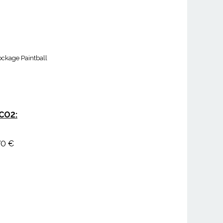
ockage Paintball
 CO2:
70 €