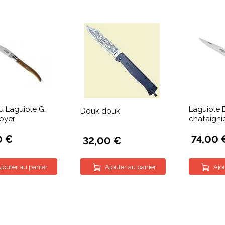
 Laguiole G.
Laguiole 
Douk douk
oyer
chataigni
0 €
74,00 
32,00 €
jouter au panier
Ajouter au panier
Ajo