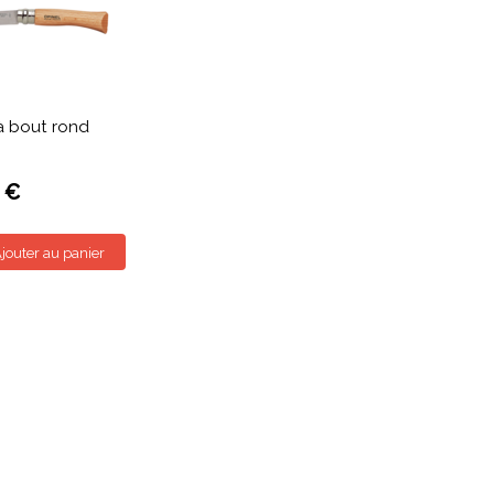
à bout rond
 €
jouter au panier