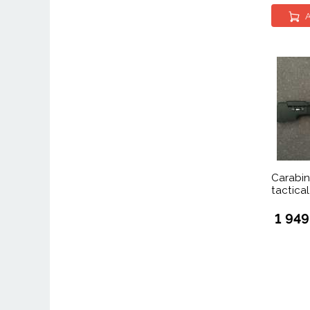
A
Carabin
tactical
1 94