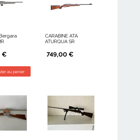
Bergara
CARABINE ATA
MR
ATURQUA SR
 €
749,00 €
uter au panier