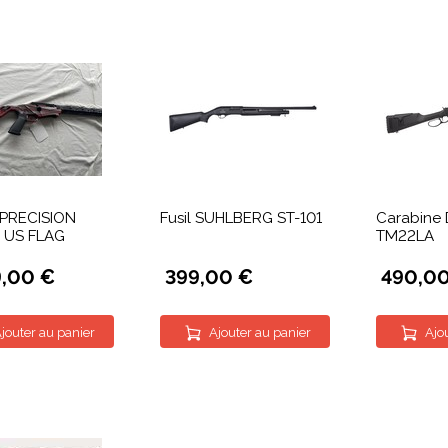
PRECISION
Fusil SUHLBERG ST-101
Carabine
E US FLAG
TM22LA
9,00 €
399,00 €
490,0
jouter au panier
Ajouter au panier
Ajo