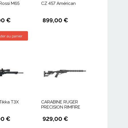
Rossi M65
CZ 457 Américan
00 €
899,00 €
uter au panier
Tikka T3X
CARABINE RUGER
PRECISION RIMFIRE
00 €
929,00 €