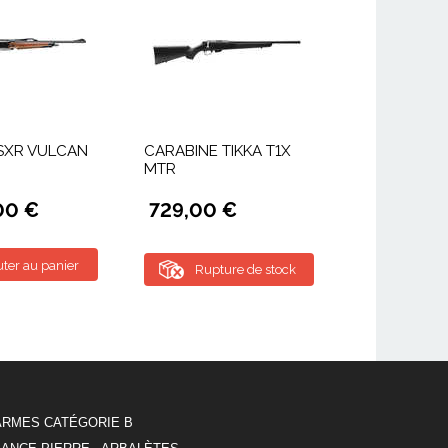
 SXR VULCAN
CARABINE TIKKA T1X
MTR
00 €
729,00 €
uter au panier
Rupture de stock
ARMES CATÉGORIE B