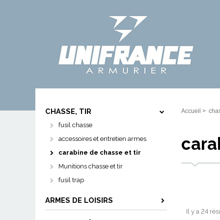
CHASSE, TIR
Accueil
>
chas
fusil chasse
cara
accessoires et entretien armes
carabine de chasse et tir
Munitions chasse et tir
fusil trap
ARMES DE LOISIRS
Il y a 24 ré