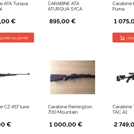
e ATA Turqua
CARABINE ATA
Carabine 
l
ATURQUA SYCA
Puma
9,00 €
895,00 €
1 075,
jouter au panier
Ajo
e CZ 457 luxe
Carabine Remington
Carabine 
700 Mountain
TAC A1
00 €
1 000,00 €
2 749,