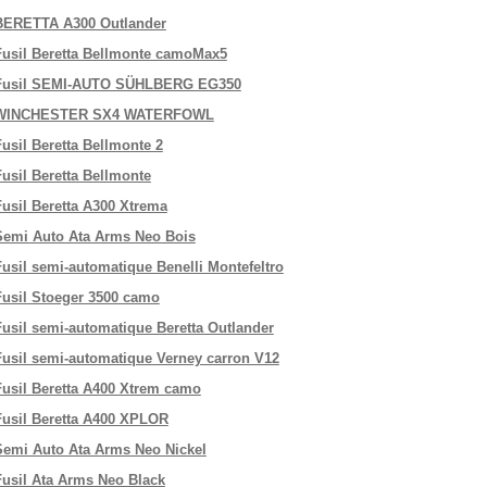
BERETTA A300 Outlander
Fusil Beretta Bellmonte camoMax5
Fusil SEMI-AUTO SÜHLBERG EG350
WINCHESTER SX4 WATERFOWL
Fusil Beretta Bellmonte 2
Fusil Beretta Bellmonte
Fusil Beretta A300 Xtrema
Semi Auto Ata Arms Neo Bois
Fusil semi-automatique Benelli Montefeltro
Fusil Stoeger 3500 camo
Fusil semi-automatique Beretta Outlander
Fusil semi-automatique Verney carron V12
Fusil Beretta A400 Xtrem camo
Fusil Beretta A400 XPLOR
Semi Auto Ata Arms Neo Nickel
Fusil Ata Arms Neo Black