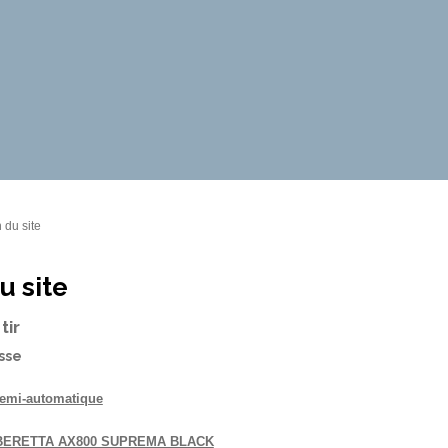
 du site
u site
tir
asse
semi-automatique
BERETTA AX800 SUPREMA BLACK