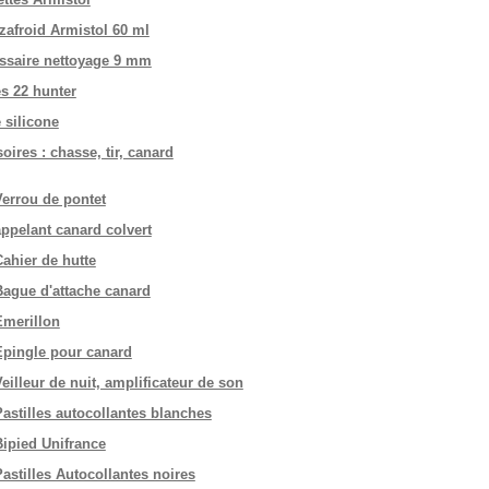
zafroid Armistol 60 ml
ssaire nettoyage 9 mm
es 22 hunter
 silicone
oires : chasse, tir, canard
Verrou de pontet
appelant canard colvert
Cahier de hutte
Bague d'attache canard
Emerillon
Epingle pour canard
eilleur de nuit, amplificateur de son
Pastilles autocollantes blanches
Bipied Unifrance
astilles Autocollantes noires