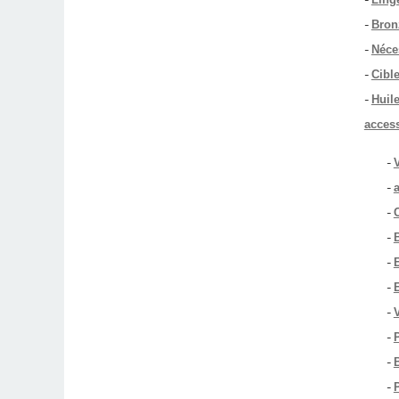
-
Bron
-
Néce
-
Cibl
-
Huile
access
-
-
-
-
-
-
-
V
-
-
-
P