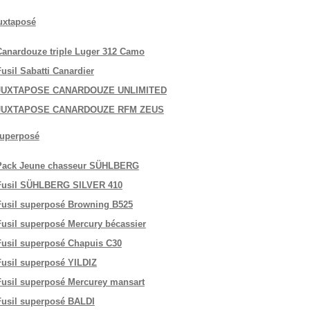
juxtaposé
Canardouze triple Luger 312 Camo
usil Sabatti Canardier
JUXTAPOSE CANARDOUZE UNLIMITED
JUXTAPOSE CANARDOUZE RFM ZEUS
superposé
Pack Jeune chasseur SÜHLBERG
Fusil SÜHLBERG SILVER 410
Fusil superposé Browning B525
Fusil superposé Mercury bécassier
Fusil superposé Chapuis C30
Fusil superposé YILDIZ
Fusil superposé Mercurey mansart
Fusil superposé BALDI