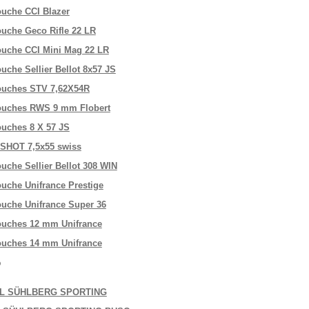
ouche CCI Blazer
ouche Geco Rifle 22 LR
ouche CCI Mini Mag 22 LR
uche Sellier Bellot 8x57 JS
ouches STV 7,62X54R
ouches RWS 9 mm Flobert
ouches 8 X 57 JS
SHOT 7,5x55 swiss
ouche Sellier Bellot 308 WIN
ouche Unifrance Prestige
ouche Unifrance Super 36
ouches 12 mm Unifrance
ouches 14 mm Unifrance
p
IL SÜHLBERG SPORTING