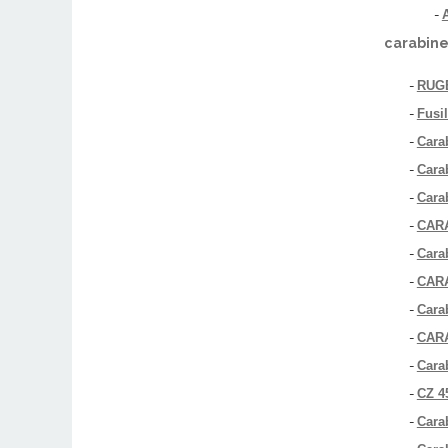
-
carabine
-
RUGE
-
Fusi
-
Cara
-
Cara
-
Cara
-
CAR
-
Cara
-
CAR
-
Cara
-
CAR
-
Cara
-
CZ 4
-
Cara