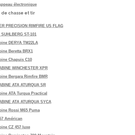
Appeau électronique
 de chasse et tir
R PRECISION RIMFIRE US FLAG
l SUHLBERG ST-101
bine DERYA TM22LA
bine Beretta BRX1
bine Chapuis C10
ABINE WINCHESTER XPR
bine Bergara Rimfire BMR
ABINE ATA ATURQUA SR
bine ATA Turqua Practical
ABINE ATA ATURQUA SYCA
bine Rossi M65 Puma
57 Américan
bine CZ 457 luxe