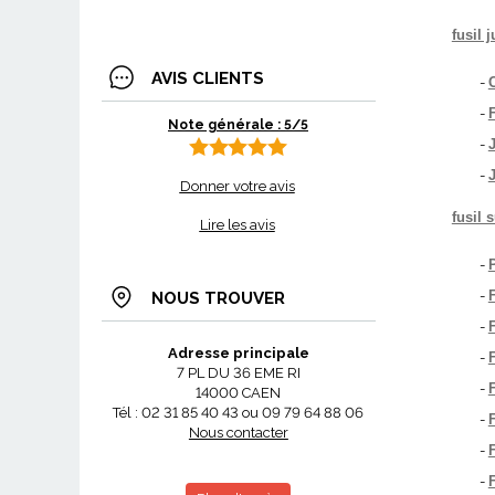
fusil 
AVIS CLIENTS
-
-
F
Note générale : 5/5
-
-
Donner votre avis
fusil 
Lire les avis
-
-
NOUS TROUVER
-
Adresse principale
-
7 PL DU 36 EME RI
-
14000 CAEN
Tél : 02 31 85 40 43 ou 09 79 64 88 06
-
Nous contacter
-
-