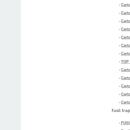
-
Cart
-
Cart
-
Cart
-
Carto
-
Cart
-
Cart
-
Cart
-
TOP 
-
Cart
-
Cart
-
Cart
-
Cart
-
Cart
fusil tra
-
FUS