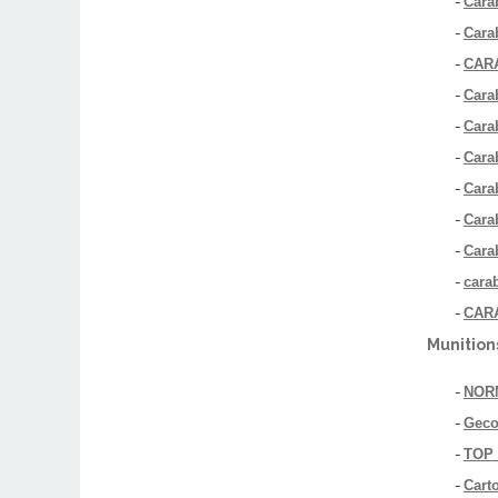
-
Cara
-
Cara
-
CAR
-
Carab
-
Cara
-
Cara
-
Cara
-
Cara
-
Carab
-
cara
-
CARA
Munitions
-
NOR
-
Geco
-
TOP
-
Cart