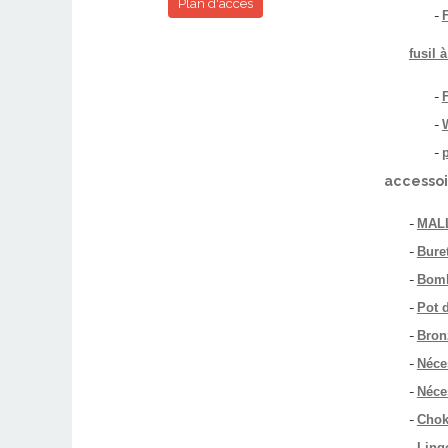
Plan d'accès
-
fusil
-
-
-
accessoi
-
MAL
-
Buret
-
Bomb
-
Pot 
-
Bron
-
Néce
-
Néces
-
Chok
-
Ling