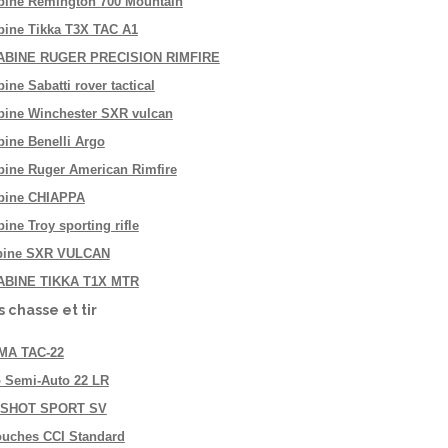
bine Remington 700 Mountain
bine Tikka T3X TAC A1
ABINE RUGER PRECISION RIMFIRE
ine Sabatti rover tactical
bine Winchester SXR vulcan
bine Benelli Argo
bine Ruger American Rimfire
bine CHIAPPA
ine Troy sporting rifle
bine SXR VULCAN
BINE TIKKA T1X MTR
 chasse et tir
MA TAC-22
 Semi-Auto 22 LR
 SHOT SPORT SV
ouches CCI Standard