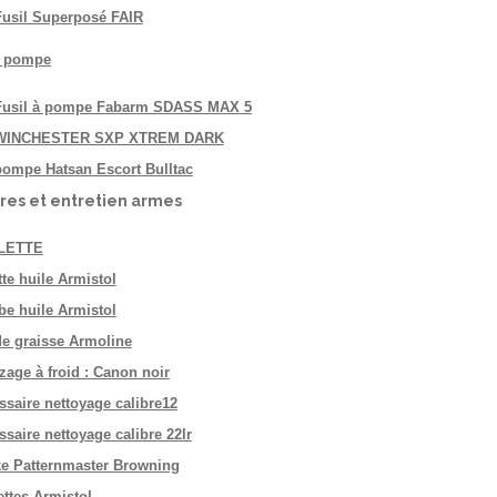
Fusil Superposé FAIR
 à pompe
Fusil à pompe Fabarm SDASS MAX 5
WINCHESTER SXP XTREM DARK
pompe Hatsan Escort Bulltac
res et entretien armes
LETTE
te huile Armistol
e huile Armistol
de graisse Armoline
zage à froid : Canon noir
ssaire nettoyage calibre12
saire nettoyage calibre 22lr
e Patternmaster Browning
ettes Armistol