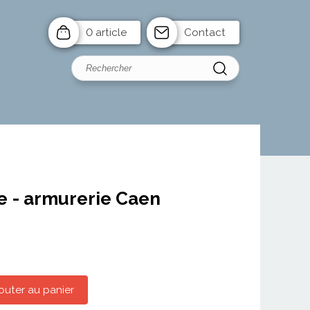
0 article
Contact
 - armurerie Caen
outer au panier