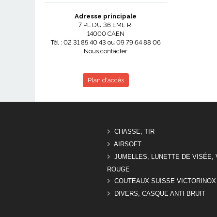
Adresse principale
7 PL DU 36 EME RI
14000 CAEN
Tél : 02 31 85 40 43 ou 09 79 64 88 06
Nous contacter
Plan d'accès
CHASSE, TIR
AIRSOFT
JUMELLES, LUNETTE DE VISÉE, 
ROUGE
COUTEAUX SUISSE VICTORINOX
DIVERS, CASQUE ANTI-BRUIT