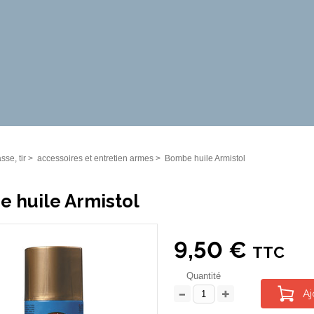
sse, tir
>
accessoires et entretien armes
>
Bombe huile Armistol
 huile Armistol
9,50 €
TTC
Quantité
Aj