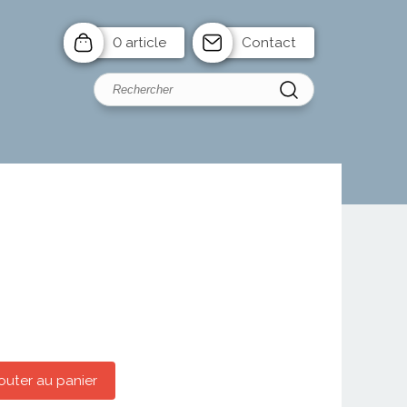
0 article
Contact
outer au panier