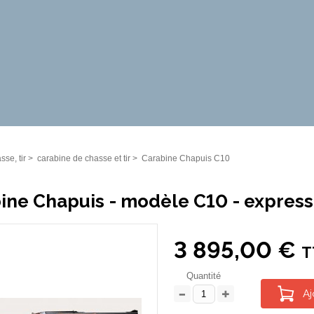
sse, tir
>
carabine de chasse et tir
>
Carabine Chapuis C10
ine Chapuis - modèle C10 - express
3 895,00 €
T
Quantité
Aj