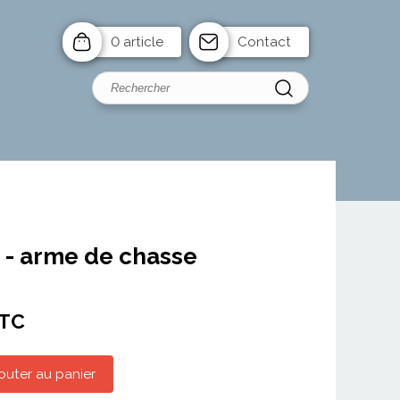
0 article
Contact
 - arme de chasse
TC
outer au panier