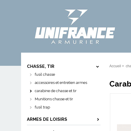
CHASSE, TIR
Accueil
>
cha
fusil chasse
Carab
accessoires et entretien armes
carabine de chasse et tir
Munitions chasse et tir
fusil trap
ARMES DE LOISIRS