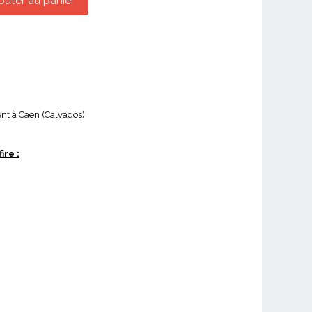
outer au panier
ent à Caen (Calvados)
ire :