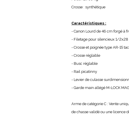
Crosse : synthétique
Caractéristiques :
- Canon Lourd de 46 cm forgé à fr
- Filetage pour silencieux 1/2x2
- Crosse et poignée type AR-15 ta
- Crosse réglable
- Busc réglable
- Rail picatinny
- Levier de culasse surdimension
- Garde main allégé M-LOCK MA
Arme de catégorie C : Vente uni
de chasse validé ou une licence de 