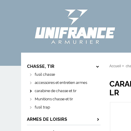
CHASSE, TIR
Accueil
>
cha
fusil chasse
CARAB
accessoires et entretien armes
LR
carabine de chasse et tir
Munitions chasse et tir
fusil trap
ARMES DE LOISIRS