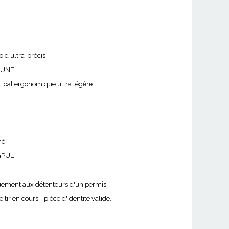
oid ultra-précis
8 UNF
ctical ergonomique ultra légère
né
GPUL
quement aux détenteurs d'un permis
tir en cours + pièce d'identité valide.