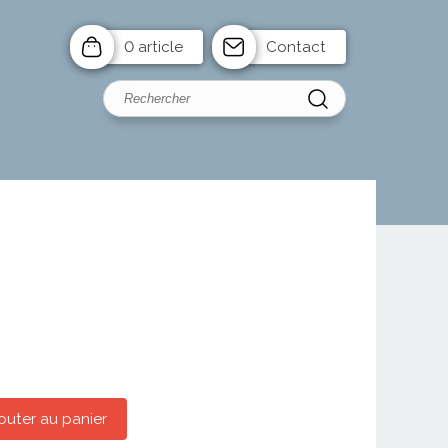
0 article
Contact
outer au panier