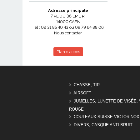
Adresse principale
7 PL DU 36 EME RI
14000 CAEN
Tél : 02 31 85 40 43 ou 09 79 64 88 06
Nous contacter
Plan d'accès
CHASSE, TIR
AIRSOFT
JUMELLES, LUNETTE DE VISÉE, 
ROUGE
COUTEAUX SUISSE VICTORINOX
DIVERS, CASQUE ANTI-BRUIT