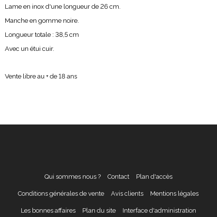
Lame en inox d'une longueur de 26 cm.
Manche en gomme noire.
Longueur totale : 38,5 cm
Avec un étui cuir.
Vente libre au + de 18 ans
Qui sommes nous ?
Contact
Plan d'accès
Conditions générales de vente
Avis clients
Mentions légales
Les bonnes affaires
Plan du site
Interface d'administration