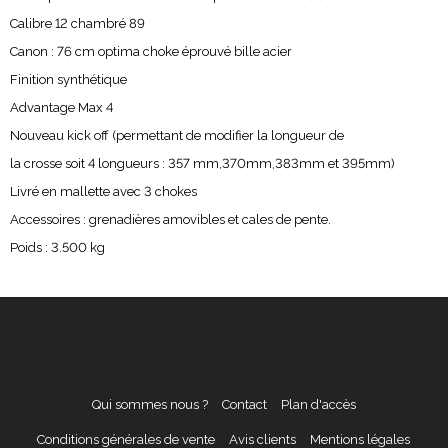
Calibre 12 chambré 89
Canon : 76 cm optima choke éprouvé bille acier
Finition synthétique
Advantage Max 4
Nouveau kick off (permettant de modifier la longueur de
la crosse soit 4 longueurs : 357 mm,370mm,383mm et 395mm)
Livré en mallette avec 3 chokes
Accessoires : grenadières amovibles et cales de pente.
Poids : 3.500 kg
Qui sommes nous ?
Contact
Plan d'accès
Conditions générales de vente
Avis clients
Mentions légales