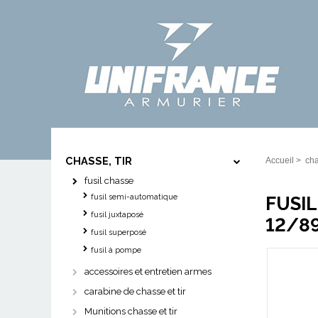
CHASSE, TIR
Accueil
>
cha
fusil chasse
fusil semi-automatique
FUSIL
fusil juxtaposé
12/8
fusil superposé
fusil à pompe
accessoires et entretien armes
carabine de chasse et tir
Munitions chasse et tir