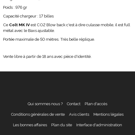
Poids : 976 gr
Capacité chargeur : 17 billes
Ce
Colt MK IV
est CO2 Blow back c'est à dire culasse mobile, il est full
métal avec le Baxs ajustable.
Portée maximale de 50 mètres. Très belle réplique.
Vente libre à partir de 18 ans avec pièce d'identité.
Qui sommes nous ?
Contact
Plan d'accès
Conditions générales de vente
Avis clients
Mentions légales
Les bonnes affaires
Plan du site
Interface d'administration