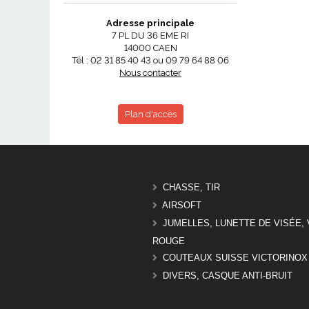
Adresse principale
7 PL DU 36 EME RI
14000 CAEN
Tél : 02 31 85 40 43 ou 09 79 64 88 06
Nous contacter
Plan d'accès
CHASSE, TIR
AIRSOFT
JUMELLES, LUNETTE DE VISÉE, 
ROUGE
COUTEAUX SUISSE VICTORINOX
DIVERS, CASQUE ANTI-BRUIT