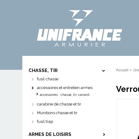
CHASSE, TIR
Accueil
>
cha
fusil chasse
Verro
accessoires et entretien armes
accessoires : chasse, tir, canard
carabine de chasse et tir
Munitions chasse et tir
fusil trap
ARMES DE LOISIRS