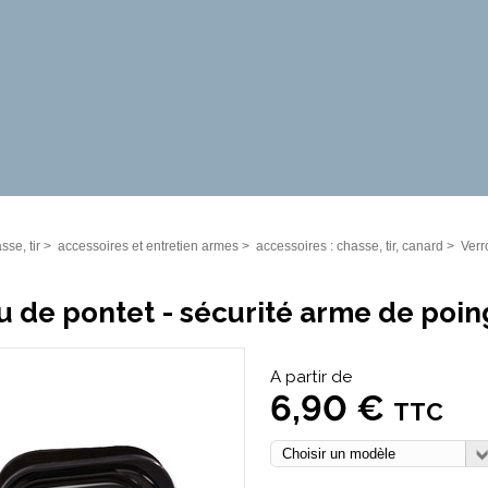
sse, tir
>
accessoires et entretien armes
>
accessoires : chasse, tir, canard
>
Verr
u de pontet - sécurité arme de poing 
A partir de
6,90 €
TTC