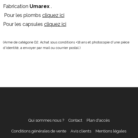
Fabrication
Umarex
.
Pour les plombs
cliquez ici
Pour les capsules
cliquez ici
(Arme de catégorie D2. Achat sous conditions +18 ans et photocopie d'une pièce
d'identité, a envoyer par mail ou courrier postal.)
Qui sommes nous ?
Contact
Plan d'accès
Conditions générales de vente
Avis clients
Mentions légales