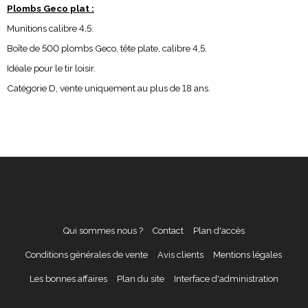
Plombs Geco plat :
Munitions calibre 4,5.
Boîte de 500 plombs Geco, tête plate, calibre 4,5.
Idéale pour le tir loisir.
Catégorie D, vente uniquement au plus de 18 ans.
Qui sommes nous ?
Contact
Plan d'accès
Conditions générales de vente
Avis clients
Mentions légales
Les bonnes affaires
Plan du site
Interface d'administration