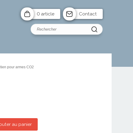
0 article
Contact
etien pour armes CO2
outer au panier