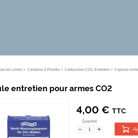
es de Loisirs
>
Carabine à Plombs
>
Cartouches CO2, Entretien
>
Capsule entr
le entretien pour armes CO2
4,00 €
TTC
Quantité
Aj