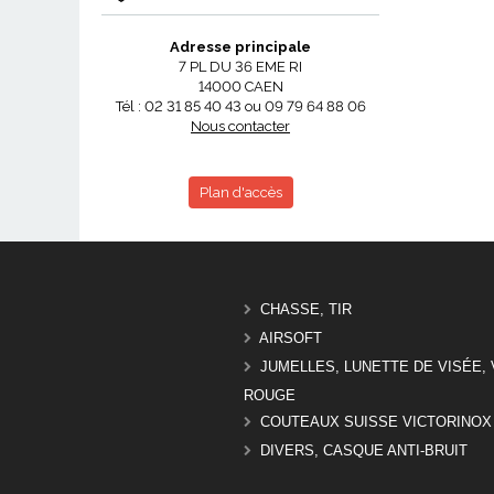
Adresse principale
7 PL DU 36 EME RI
14000 CAEN
Tél : 02 31 85 40 43 ou 09 79 64 88 06
Nous contacter
Plan d'accès
CHASSE, TIR
AIRSOFT
JUMELLES, LUNETTE DE VISÉE, 
ROUGE
COUTEAUX SUISSE VICTORINOX
DIVERS, CASQUE ANTI-BRUIT